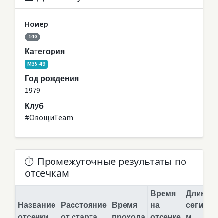
Номер
140
Категория
M35-49
Год рождения
1979
Клуб
#ОвощиTeam
Промежуточные результаты по
отсечкам
Время
Длина
Название
Расстояние
Время
на
сегмент
отсечки
от старта
прохода
отсечке
м