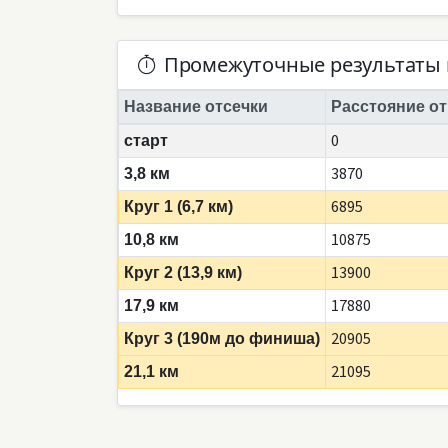
Промежуточные результаты 
Название отсечки
Расстояние от
0
старт
3870
3,8 км
6895
Круг 1 (6,7 км)
10875
10,8 км
13900
Круг 2 (13,9 км)
17880
17,9 км
20905
Круг 3 (190м до финиша)
21095
21,1 км