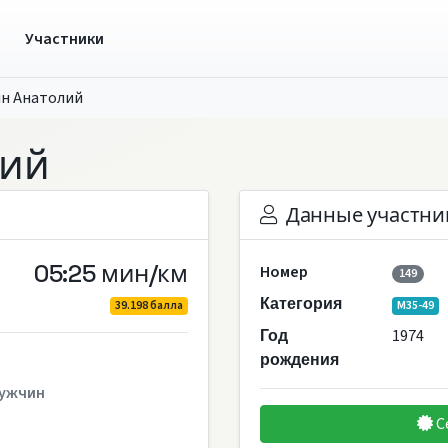
ы
Участники
н Анатолий
лий
Данные участни
05:25 мин/км
Номер
149
Категория
39.198 балла
M35-49
1974
Год
рождения
ужчин
С