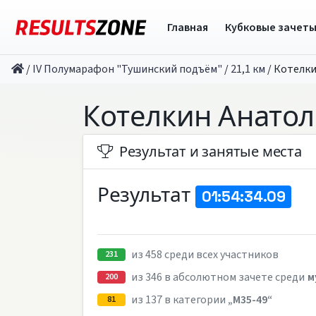
Главная
Кубковые зачет
/
IV Полумарафон "Тушинский подъём"
/
21,1 км
/
Котелки
Котелкин Анато
Результат и занятые места
Результат
01:54:34.09
из 458 среди всех участников
231
из 346 в абсолютном зачете среди
м
200
из 137 в категории
„M35-49“
81