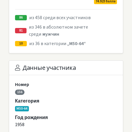
74.923 балла
из 458 среди всех участников
86
из 346 в абсолютном зачете
81
среди
мужчин
из 36 в категории
„M50-64“
10
Данные участника
Номер
156
Категория
M50-64
Год рождения
1958