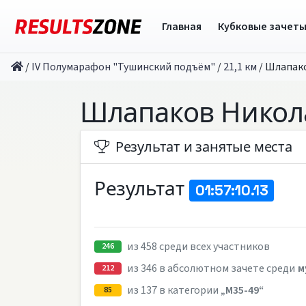
Главная
Кубковые зачет
/
IV Полумарафон "Тушинский подъём"
/
21,1 км
/
Шлапак
Шлапаков Никол
Результат и занятые места
Результат
01:57:10.13
из 458 среди всех участников
246
из 346 в абсолютном зачете среди
м
212
из 137 в категории
„M35-49“
85