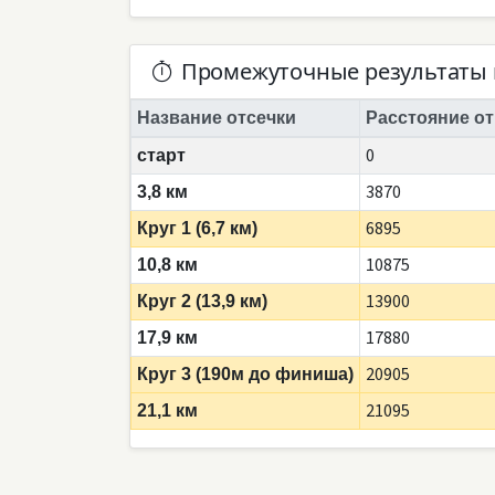
Промежуточные результаты 
Название отсечки
Расстояние от
0
старт
3870
3,8 км
6895
Круг 1 (6,7 км)
10875
10,8 км
13900
Круг 2 (13,9 км)
17880
17,9 км
20905
Круг 3 (190м до финиша)
21095
21,1 км