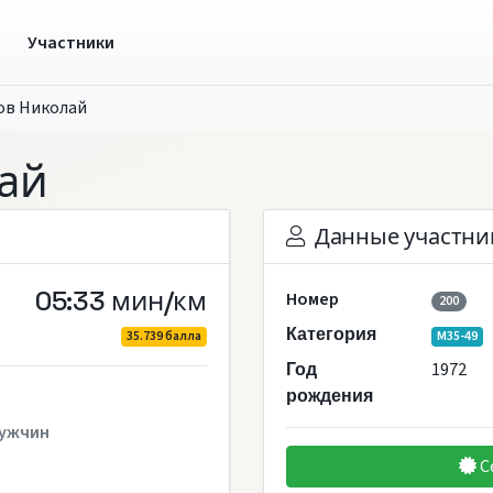
ы
Участники
ов Николай
ай
Данные участни
05:33 мин/км
Номер
200
Категория
35.739 балла
M35-49
1972
Год
рождения
ужчин
С