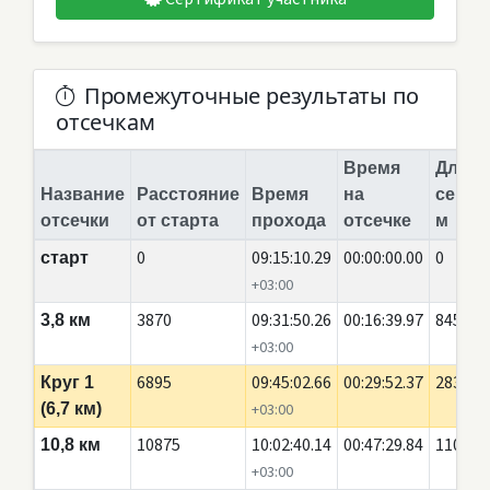
Промежуточные результаты по
отсечкам
Время
Длина
Название
Расстояние
Время
на
сегме
отсечки
от старта
прохода
отсечке
м
0
09:15:10.29
00:00:00.00
0
старт
+03:00
3870
09:31:50.26
00:16:39.97
845
3,8 км
+03:00
6895
09:45:02.66
00:29:52.37
2835
Круг 1
(6,7 км)
+03:00
10875
10:02:40.14
00:47:29.84
110
10,8 км
+03:00