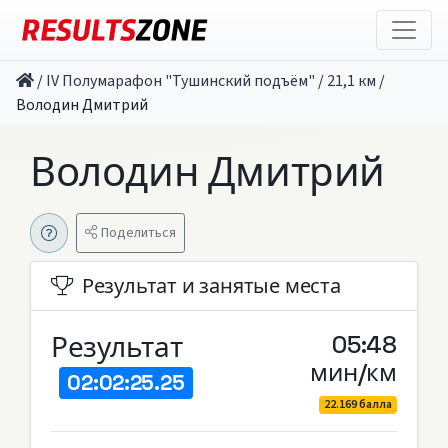
/
IV Полумарафон "Тушинский подъём"
/
21,1 км
/
Володин Дмитрий
Володин Дмитрий
Поделиться
Результат и занятые места
Результат
05:48
мин/км
02:02:25.25
22.169 балла