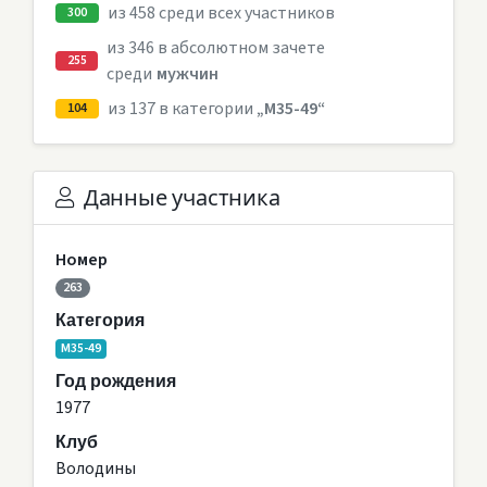
из 458 среди всех участников
300
из 346 в абсолютном зачете
255
среди
мужчин
из 137 в категории
„M35-49“
104
Данные участника
Номер
263
Категория
M35-49
Год рождения
1977
Клуб
Володины