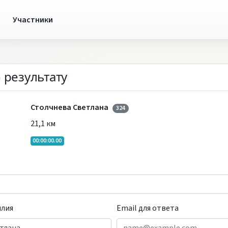
ы
Участники
 результату
Столчнева Светлана
324
21,1 км
00:00:00.00
илия
Email для ответа