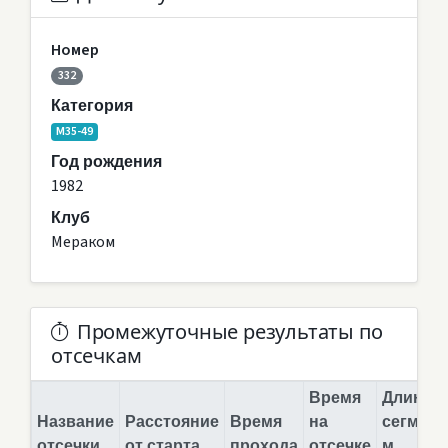
Номер
332
Категория
M35-49
Год рождения
1982
Клуб
Мераком
Промежуточные результаты по
отсечкам
Время
Длина
Название
Расстояние
Время
на
сегмент
отсечки
от старта
прохода
отсечке
м