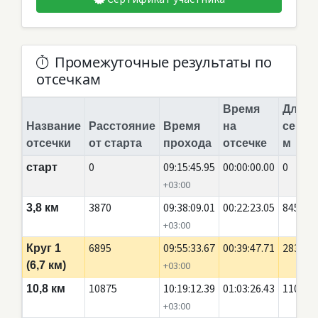
Промежуточные результаты по
отсечкам
Время
Длина
Название
Расстояние
Время
на
сегме
отсечки
от старта
прохода
отсечке
м
0
09:15:45.95
00:00:00.00
0
старт
+03:00
3870
09:38:09.01
00:22:23.05
845
3,8 км
+03:00
6895
09:55:33.67
00:39:47.71
2835
Круг 1
(6,7 км)
+03:00
10875
10:19:12.39
01:03:26.43
110
10,8 км
+03:00