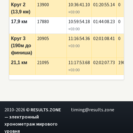
13900
10:36:41.10
01:20:55.14
0
Круг 2
(13,9 км)
+03:00
17880
10:59:54.18
01:44:08.23
0
17,9 км
+03:00
20905
11:16:54.36
02:01:08.41
0
Круг 3
(190м до
+03:00
финиша)
21095
11:17:53.68
02:02:07.73
190
21,1 км
+03:00
2010-2026 ©
RESULTS.ZONE
timing@results.zone
— электронный
хронометраж мирового
уровня