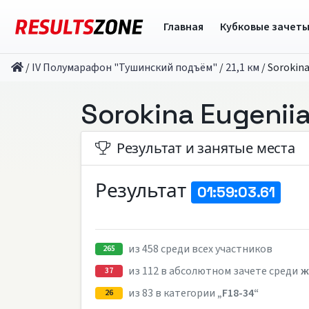
Главная
Кубковые зачет
/
IV Полумарафон "Тушинский подъём"
/
21,1 км
/
Sorokina
Sorokina Eugenii
Результат и занятые места
Результат
01:59:03.61
из 458 среди всех участников
265
из 112 в абсолютном зачете среди
ж
37
из 83 в категории
„F18-34“
26