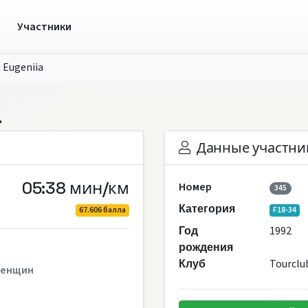
ы
Участники
 Eugeniia
a
Данные участни
05:38 мин/км
Номер
345
Категория
67.606 балла
F18-34
1992
Год
рождения
Tourclu
Клуб
енщин