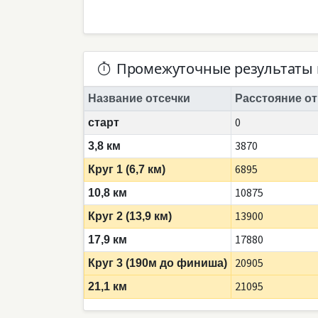
Промежуточные результаты 
Название отсечки
Расстояние от
0
старт
3870
3,8 км
6895
Круг 1 (6,7 км)
10875
10,8 км
13900
Круг 2 (13,9 км)
17880
17,9 км
20905
Круг 3 (190м до финиша)
21095
21,1 км