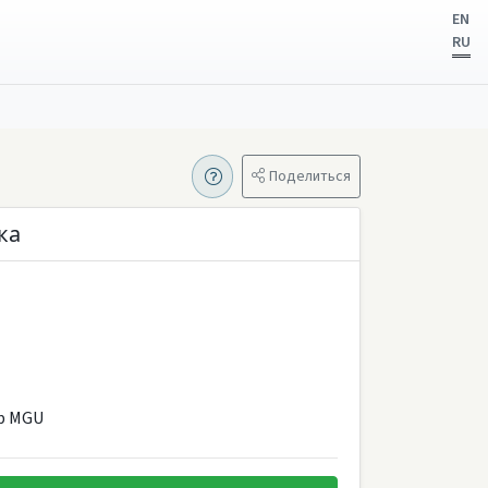
EN
RU
Поделиться
ка
b MGU