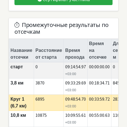
Промежуточные результаты по
отсечкам
Время
Длина
Название
Расстояние
Время
на
сегме
отсечки
от старта
прохода
отсечке
м
0
09:14:54.97
00:00:00.00
0
старт
+03:00
3870
09:33:29.69
00:18:34.71
845
3,8 км
+03:00
6895
09:48:54.70
00:33:59.72
2835
Круг 1
(6,7 км)
+03:00
10875
10:09:55.61
00:55:00.63
110
10,8 км
+03:00