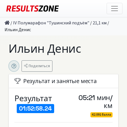
/
IV Полумарафон "Тушинский подъём"
/
21,1 км
/
Ильин Денис
Ильин Денис
Поделиться
Результат и занятые места
Результат
05:21 мин/
км
01:52:58.24
42.091 балла