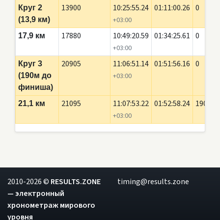
13900
10:25:55.24
01:11:00.26
0
Круг 2
(13,9 км)
+03:00
17880
10:49:20.59
01:34:25.61
0
17,9 км
+03:00
20905
11:06:51.14
01:51:56.16
0
Круг 3
(190м до
+03:00
финиша)
21095
11:07:53.22
01:52:58.24
190
21,1 км
+03:00
2010-2026 ©
RESULTS.ZONE
timing@results.zone
— электронный
хронометраж мирового
уровня