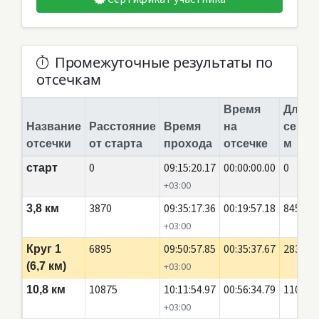
Промежуточные результаты по
отсечкам
Время
Длина
Название
Расстояние
Время
на
сегме
отсечки
от старта
прохода
отсечке
м
0
09:15:20.17
00:00:00.00
0
старт
+03:00
3870
09:35:17.36
00:19:57.18
845
3,8 км
+03:00
6895
09:50:57.85
00:35:37.67
2835
Круг 1
(6,7 км)
+03:00
10875
10:11:54.97
00:56:34.79
110
10,8 км
+03:00