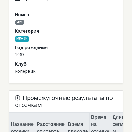
Номер
428
Категория
M50-64
Год рождения
1967
Клуб
коперник
Промежуточные результаты по
отсечкам
Время
Длина
Название
Расстояние
Время
на
сегмент
отсечки
от старта
прохода
отсечке
м