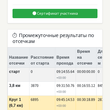
Сертификат участника
Промежуточные результаты по
отсечкам
Время
Длина
Название
Расстояние
Время
на
сегме
отсечки
от старта
прохода
отсечке
м
0
09:14:55.64
00:00:00.00
0
старт
+03:00
3870
09:31:50.76
00:16:55.12
845
3,8 км
+03:00
6895
09:45:14.53
00:30:18.89
2835
Круг 1
(6,7 км)
+03:00