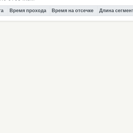
та
Время прохода
Время на отсечке
Длина сегмент