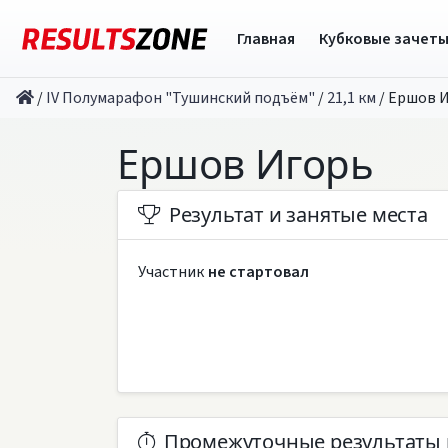
Главная
Кубковые зачет
/
IV Полумарафон "Тушинский подъём"
/
21,1 км
/
Ершов 
Ершов Игорь
Результат и занятые места
Участник
не стартовал
Промежуточные результаты 