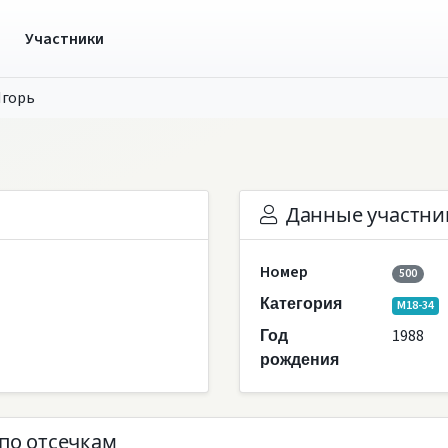
ы
Участники
Игорь
Данные участни
Номер
500
Категория
M18-34
1988
Год
рождения
по отсечкам