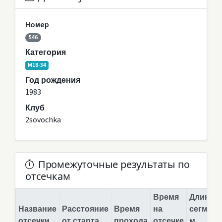
Номер
546
Категория
M18-34
Год рождения
1983
Клуб
2sovochka
Промежуточные результаты по
отсечкам
Время
Длина
Название
Расстояние
Время
на
сегмент
отсечки
от старта
прохода
отсечке
м