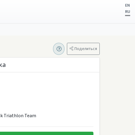
EN
RU
Поделиться
ка
k Triathlon Team