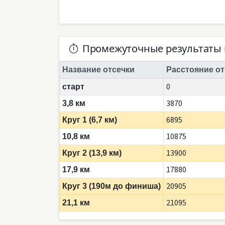
Промежуточные результаты 
Название отсечки
Расстояние от
0
старт
3870
3,8 км
6895
Круг 1 (6,7 км)
10875
10,8 км
13900
Круг 2 (13,9 км)
17880
17,9 км
20905
Круг 3 (190м до финиша)
21095
21,1 км