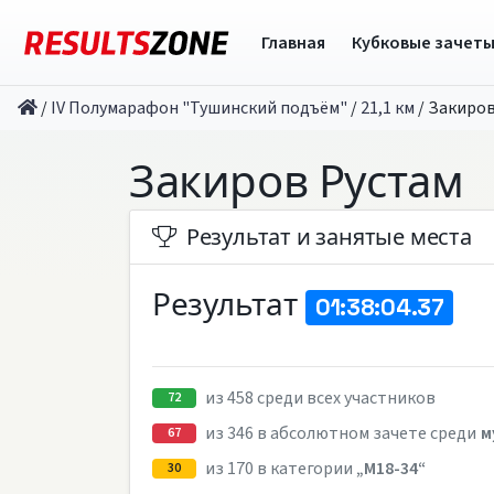
Главная
Кубковые зачет
/
IV Полумарафон "Тушинский подъём"
/
21,1 км
/
Закиров
Закиров Рустам
Результат и занятые места
Результат
01:38:04.37
из 458 среди всех участников
72
из 346 в абсолютном зачете среди
м
67
из 170 в категории
„M18-34“
30