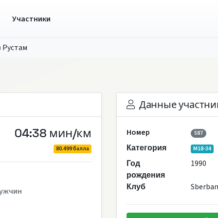
ы
Участники
 Рустам
Данные участни
04:38 мин/км
Номер
587
Категория
80.499 балла
M18-34
1990
Год
рождения
Sberban
Клуб
ужчин