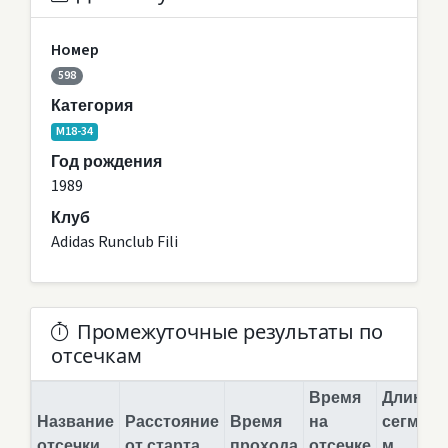
Номер
598
Категория
M18-34
Год рождения
1989
Клуб
Adidas Runclub Fili
Промежуточные результаты по
отсечкам
Время
Длина
Название
Расстояние
Время
на
сегмент
отсечки
от старта
прохода
отсечке
м