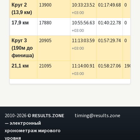
13900
10:33:23.52
01:17:49.68
0
Круг 2
(13,9 км)
+03:00
17880
10:55:56.63
01:40:22.78
0
17,9 км
+03:00
20905
11:13:03.59
01:57:29.74
0
Круг 3
(190м до
+03:00
финиша)
21095
11:14:00.91
01:58:27.06
190
21,1 км
+03:00
2010-2026 ©
RESULTS.ZONE
timing@results.zone
— электронный
хронометраж мирового
уровня