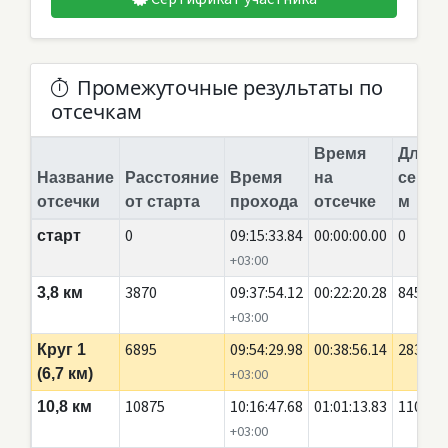
Промежуточные результаты по
отсечкам
Время
Длина
Название
Расстояние
Время
на
сегме
отсечки
от старта
прохода
отсечке
м
0
09:15:33.84
00:00:00.00
0
старт
+03:00
3870
09:37:54.12
00:22:20.28
845
3,8 км
+03:00
6895
09:54:29.98
00:38:56.14
2835
Круг 1
(6,7 км)
+03:00
10875
10:16:47.68
01:01:13.83
110
10,8 км
+03:00