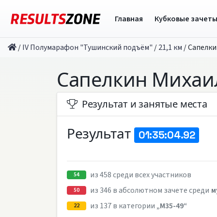
Главная
Кубковые зачет
/
IV Полумарафон "Тушинский подъём"
/
21,1 км
/
Сапелки
Сапелкин Михаи
Результат и занятые места
Результат
01:35:04.92
из 458 среди всех участников
54
из 346 в абсолютном зачете среди
м
50
из 137 в категории
„M35-49“
22