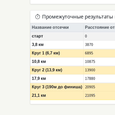
Промежуточные результаты 
Название отсечки
Расстояние от
0
старт
3870
3,8 км
6895
Круг 1 (6,7 км)
10875
10,8 км
13900
Круг 2 (13,9 км)
17880
17,9 км
20905
Круг 3 (190м до финиша)
21095
21,1 км