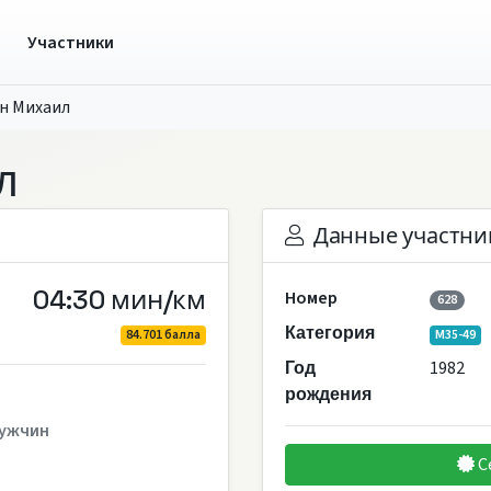
ы
Участники
н Михаил
л
Данные участни
04:30 мин/км
Номер
628
Категория
84.701 балла
M35-49
1982
Год
рождения
ужчин
С