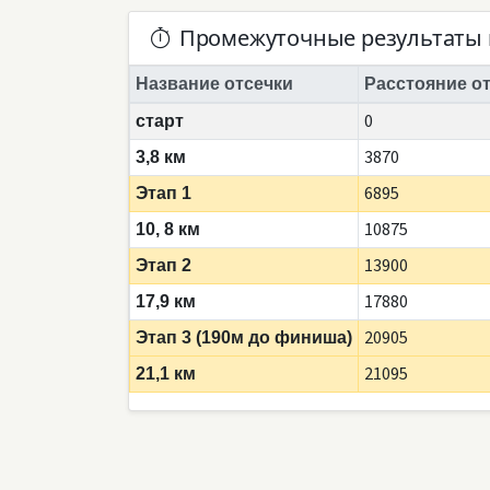
Промежуточные результаты 
Название отсечки
Расстояние от
0
старт
3870
3,8 км
6895
Этап 1
10875
10, 8 км
13900
Этап 2
17880
17,9 км
20905
Этап 3 (190м до финиша)
21095
21,1 км