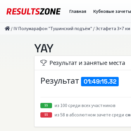
Главная
Кубковые зачет
/
IV Полумарафон "Тушинский подъём"
/
Эстафета 3×7 км
YAY
Результат и занятые места
Результат
01:49:15.32
из 100 среди всех участников
55
из 58 в абсолютном зачете среди
см
55