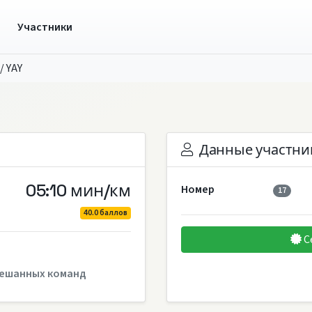
ы
Участники
/
YAY
Данные участни
05:10 мин/км
Номер
17
40.0 баллов
С
ешанных команд