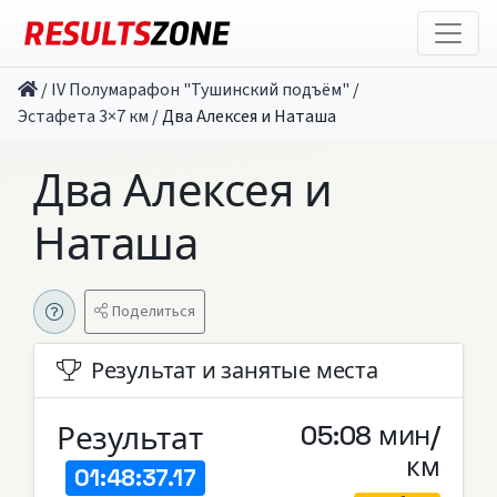
/
IV Полумарафон "Тушинский подъём"
/
Эстафета 3×7 км
/
Два Алексея и Наташа
Два Алексея и
Наташа
Поделиться
Результат и занятые места
Результат
05:08 мин/
км
01:48:37.17