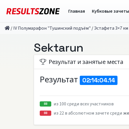
Главная
Кубковые зачет
/
IV Полумарафон "Тушинский подъём"
/
Эстафета 3×7 км
Sektarun
Результат и занятые места
Результат
02:14:04.14
из 100 среди всех участников
88
из 22 в абсолютном зачете среди
же
88