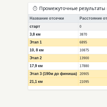
Промежуточные результаты 
Название отсечки
Расстояние от
0
старт
3870
3,8 км
6895
Этап 1
10875
10, 8 км
13900
Этап 2
17880
17,9 км
20905
Этап 3 (190м до финиша)
21095
21,1 км