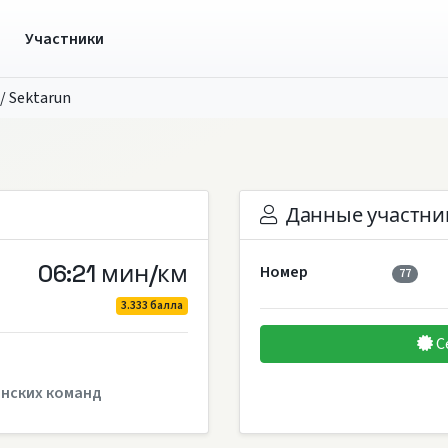
ы
Участники
/
Sektarun
Данные участни
06:21 мин/км
Номер
77
3.333 балла
С
нских команд