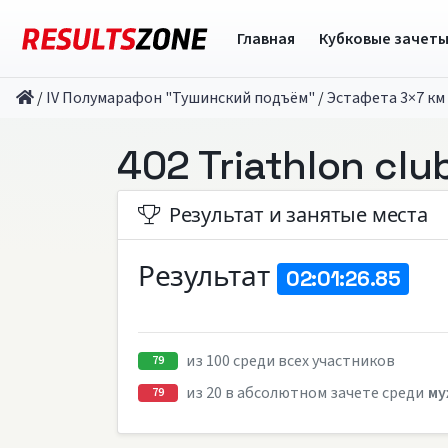
Главная
Кубковые зачет
/
IV Полумарафон "Тушинский подъём"
/
Эстафета 3×7 км
402 Triathlon clu
Результат и занятые места
Результат
02:01:26.85
из 100 среди всех участников
79
из 20 в абсолютном зачете среди
му
79