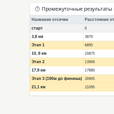
Промежуточные результаты 
Название отсечки
Расстояние от
0
старт
3870
3,8 км
6895
Этап 1
10875
10, 8 км
13900
Этап 2
17880
17,9 км
20905
Этап 3 (190м до финиша)
21095
21,1 км