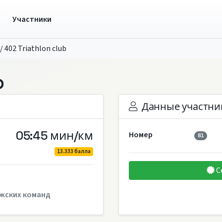
ы
Участники
/
402 Triathlon club
b
Данные участни
05:45 мин/км
Номер
81
13.333 балла
С
жских команд