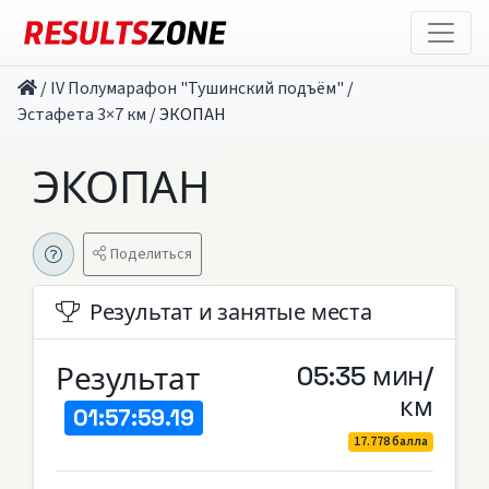
/
IV Полумарафон "Тушинский подъём"
/
Эстафета 3×7 км
/
ЭКОПАН
ЭКОПАН
Поделиться
Результат и занятые места
Результат
05:35 мин/
км
01:57:59.19
17.778 балла