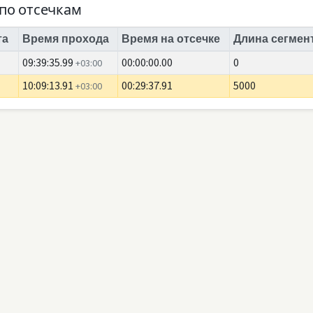
по отсечкам
та
Время прохода
Время на отсечке
Длина сегмент
09:39:35.99
00:00:00.00
0
+03:00
10:09:13.91
00:29:37.91
5000
+03:00