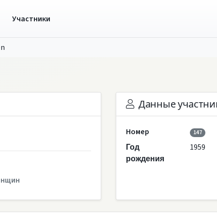
ы
Участники
en
Данные участни
Номер
147
1959
Год
рождения
енщин