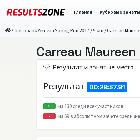
Главная
Кубковые зачет
/
Inecobank Yerevan Spring Run 2017
/
5 km
/
Carreau Maure
Carreau Maureen
Результат и занятые места
Результат
00:29:37.91
из 130 среди всех участников
36
из 69 в абсолютном зачете среди
ж
7