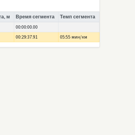
а, м
Время сегмента
Темп сегмента
00:00:00.00
00:29:37.91
05:55 мин/км