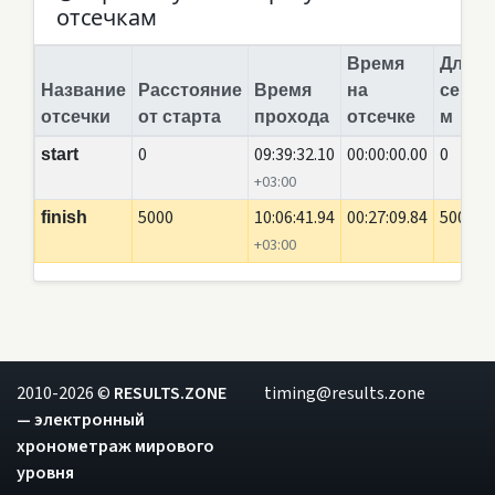
отсечкам
Время
Длина
Название
Расстояние
Время
на
сегме
отсечки
от старта
прохода
отсечке
м
0
09:39:32.10
00:00:00.00
0
start
+03:00
5000
10:06:41.94
00:27:09.84
5000
finish
+03:00
2010-2026 ©
RESULTS.ZONE
timing@results.zone
— электронный
хронометраж мирового
уровня