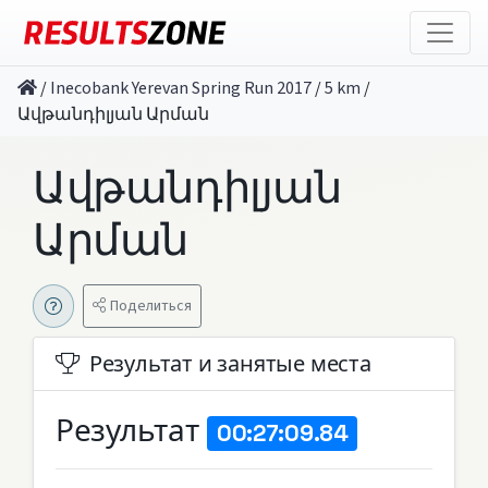
/
Inecobank Yerevan Spring Run 2017
/
5 km
/
Ավթանդիլյան Արման
Ավթանդիլյան
Արման
Поделиться
Результат и занятые места
Результат
00:27:09.84