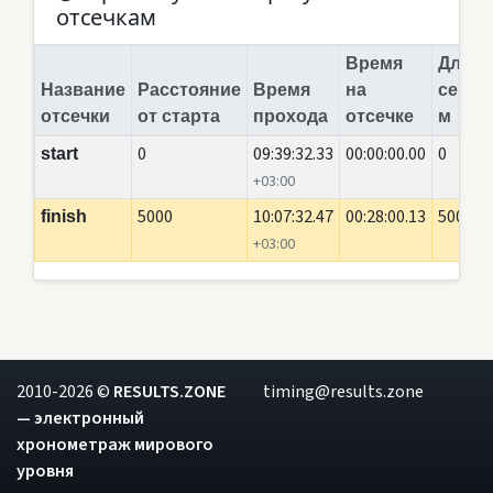
отсечкам
Время
Длина
Название
Расстояние
Время
на
сегме
отсечки
от старта
прохода
отсечке
м
0
09:39:32.33
00:00:00.00
0
start
+03:00
5000
10:07:32.47
00:28:00.13
5000
finish
+03:00
2010-2026 ©
RESULTS.ZONE
timing@results.zone
— электронный
хронометраж мирового
уровня