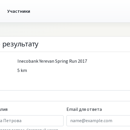
ы
Участники
 результату
Inecobank Yerevan Spring Run 2017
5 km
илия
Email для ответа