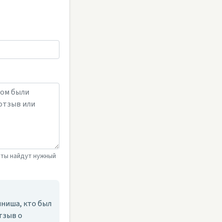
сты найдут нужный
ниша, кто был
тзыв о