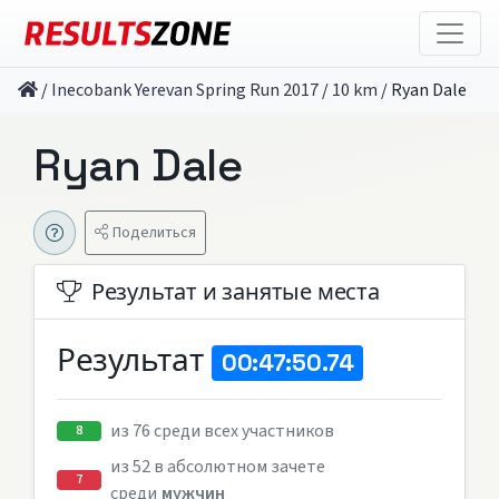
/
Inecobank Yerevan Spring Run 2017
/
10 km
/
Ryan Dale
Ryan Dale
Поделиться
Результат и занятые места
Результат
00:47:50.74
из 76 среди всех участников
8
из 52 в абсолютном зачете
7
среди
мужчин