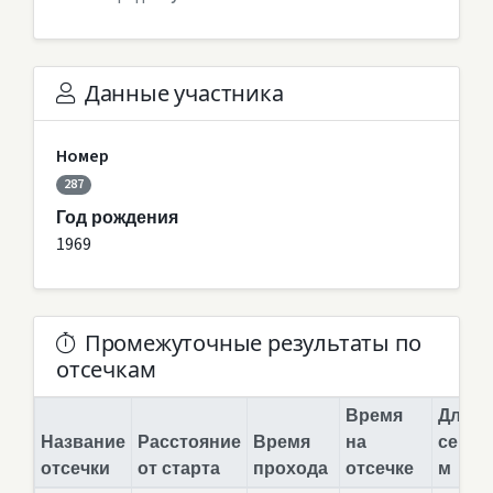
Данные участника
Номер
287
Год рождения
1969
Промежуточные результаты по
отсечкам
Время
Длина
Название
Расстояние
Время
на
сегме
отсечки
от старта
прохода
отсечке
м