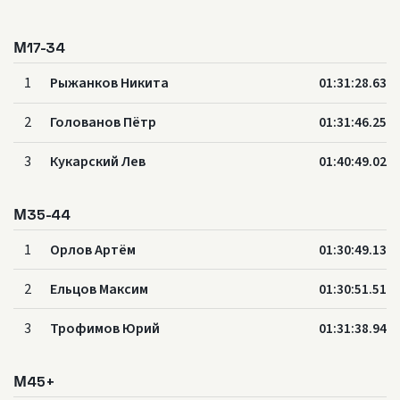
М17-34
1
Рыжанков Никита
01:31:28.63
2
Голованов Пётр
01:31:46.25
3
Кукарский Лев
01:40:49.02
М35-44
1
Орлов Артём
01:30:49.13
2
Ельцов Максим
01:30:51.51
3
Трофимов Юрий
01:31:38.94
М45+