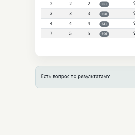
2
2
2
601
3
3
3
608
4
4
4
631
7
5
5
606
Есть вопрос по результатам?