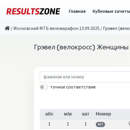
Главная
Кубковые зачет
/
Московский МТБ веломарафон 13.09.2025
/
Грэвел (вел
Грэвел (велокросс) Женщин
точное соответствие
абс
м/ж
кат
Номер
1
1
1
637