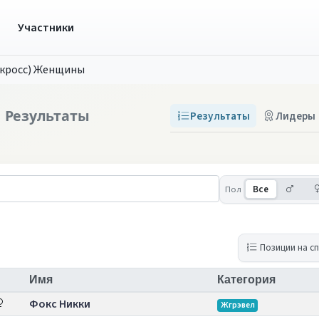
ы
Участники
окросс) Женщины
ы
Результаты
Результаты
Лидеры
Муж
Пол
Все
Позиции на с
Имя
Категория
Фокс Никки
Жгрэвел