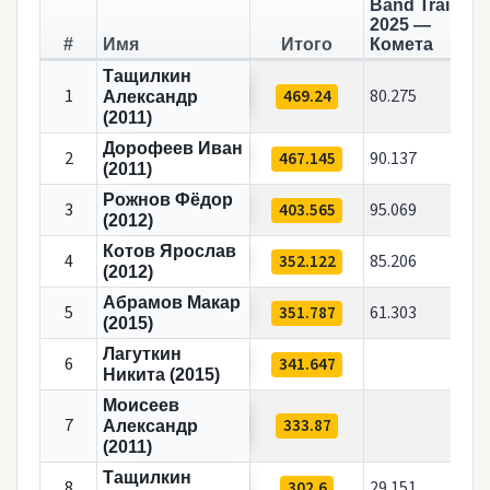
Band Trails
2025 —
#
Имя
Итого
Комета
Тащилкин
1
469.24
80.275
Александр
(2011)
Дорофеев Иван
2
467.145
90.137
(2011)
Рожнов Фёдор
3
403.565
95.069
(2012)
Котов Ярослав
4
352.122
85.206
(2012)
Абрамов Макар
5
351.787
61.303
(2015)
Лагуткин
6
341.647
Никита (2015)
Моисеев
7
333.87
Александр
(2011)
Тащилкин
8
302.6
29.151