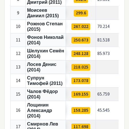
Дмитрий (2011)
Моисеев
9
299.6
Даниил (2015)
Рожнов Степан
10
267.022
70.214
(2015)
Фонов Николай
11
250.673
81.518
(2014)
Шелухин Семён
12
248.128
85.973
(2014)
Лосев Денис
13
218.025
(2014)
Супрун
14
173.078
Тимофей (2011)
Чалов Фёдор
15
169.155
65.759
(2014)
Лощинин
16
158.285
45.545
Александр
(2014)
Смирнов Лев
17
117.698