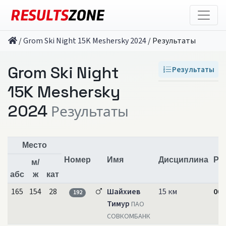
/
Grom Ski Night 15K Meshersky 2024
/
Результаты
Grom Ski Night
Результаты
15K Meshersky
2024
Результаты
Место
Номер
Имя
Дисциплина
Ре
м/
абс
ж
кат
165
154
28
Шайхиев
15 км
00:
192
Тимур
ПАО
СОВКОМБАНК