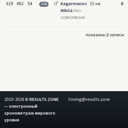
619
482
54
Kagarmanov
15 км
01:
576
Nikita
ПАО
СОВКОМБАНК
показаны
2
записи
2010-2026 ©
RESULTS.ZONE
timing@results.zone
— электронный
хронометраж мирового
уровня