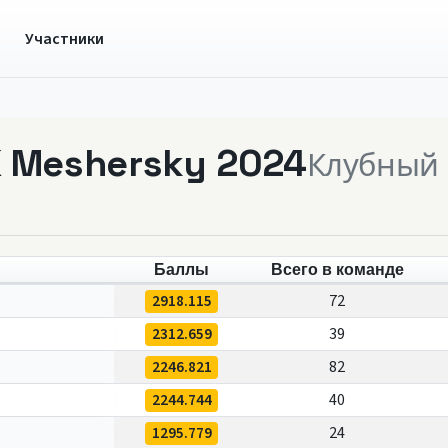
ы
Участники
K Meshersky 2024
Клубный 
Баллы
Всего в команде
2918.115
72
2312.659
39
2246.821
82
2244.744
40
1295.779
24