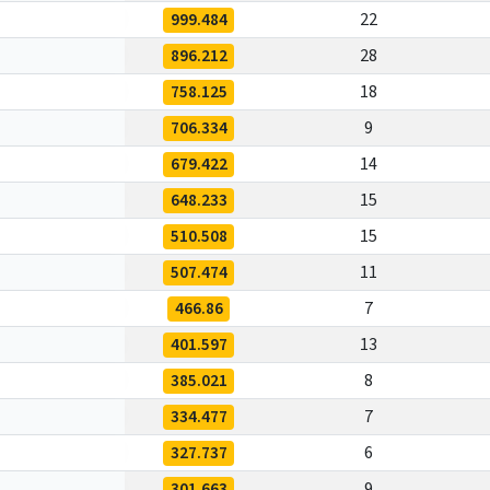
999.484
22
896.212
28
758.125
18
706.334
9
679.422
14
648.233
15
510.508
15
507.474
11
466.86
7
401.597
13
385.021
8
334.477
7
327.737
6
301.663
9