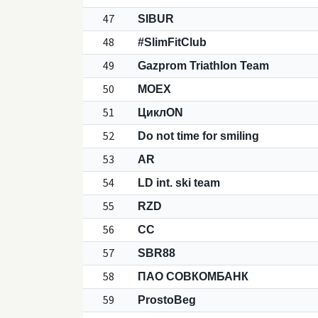
47
SIBUR
48
#SlimFitClub
49
Gazprom Triathlon Team
50
MOEX
51
ЦиклON
52
Do not time for smiling
53
AR
54
LD int. ski team
55
RZD
56
СС
57
SBR88
58
ПАО СОВКОМБАНК
59
ProstoBeg