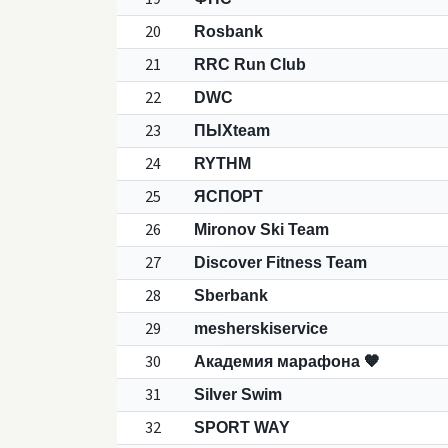
20
Rosbank
21
RRC Run Club
22
DWC
23
ПЫХteam
24
RYTHM
25
ЯСПОРТ
26
Mironov Ski Team
27
Discover Fitness Team
28
Sberbank
29
mesherskiservice
30
Aкадемия марафона 🧡
31
Silver Swim
32
SPORT WAY