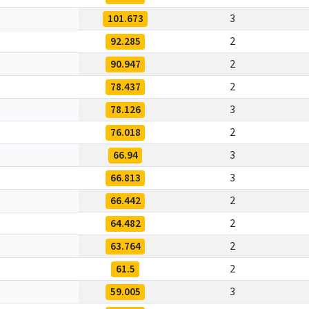
101.673
3
92.285
2
90.947
2
78.437
2
78.126
3
76.018
2
66.94
3
66.813
3
66.442
2
64.482
2
63.764
2
61.5
2
59.005
3