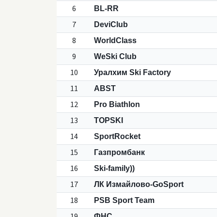
6
BL-RR
7
DeviClub
8
WorldClass
9
WeSki Club
10
Уралхим Ski Factory
11
ABST
12
Pro Biathlon
13
TOPSKI
14
SportRocket
15
Газпромбанк
16
Ski-family))
17
ЛК Измайлово-GoSport
18
PSB Sport Team
19
ФНС