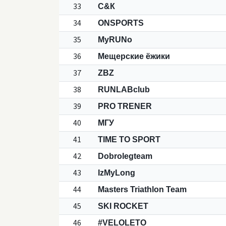
33
С&К
34
ONSPORTS
35
MyRUNo
36
Мещерские ёжики
37
ZBZ
38
RUNLABclub
39
PRO TRENER
40
МГУ
41
TIME TO SPORT
42
Dobrolegteam
43
IzMyLong
44
Masters Triathlon Team
45
SKI ROCKET
46
#VELOLETO