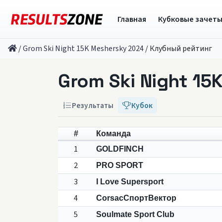
Главная
Кубковые зачет
/
Grom Ski Night 15K Meshersky 2024
/
Клубный рейтинг
Grom Ski Night 15
Результаты
Кубок
#
Команда
1
GOLDFINCH
2
PRO SPORT
3
I Love Supersport
4
CorsacСпортВектор
5
Soulmate Sport Club