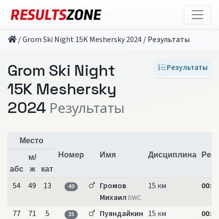
/
Grom Ski Night 15K Meshersky 2024
/
Результаты
Grom Ski Night
Результаты
15K Meshersky
2024
Результаты
Место
Номер
Имя
Дисциплина
Резу
м/
абс
ж
кат
54
49
13
Громов
15 км
00:44
40
Михаил
DWC
77
71
5
Пуяндайкин
15 км
00:46
35