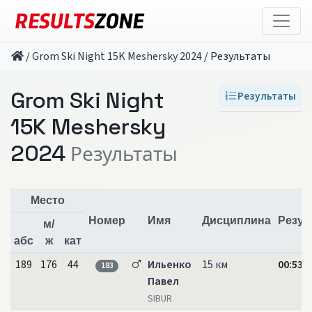
/
Grom Ski Night 15K Meshersky 2024
/
Результаты
Grom Ski Night
Результаты
15K Meshersky
2024
Результаты
Место
Номер
Имя
Дисциплина
Резул
м/
абс
ж
кат
189
176
44
Ильенко
15 км
00:53:3
183
Павел
SIBUR