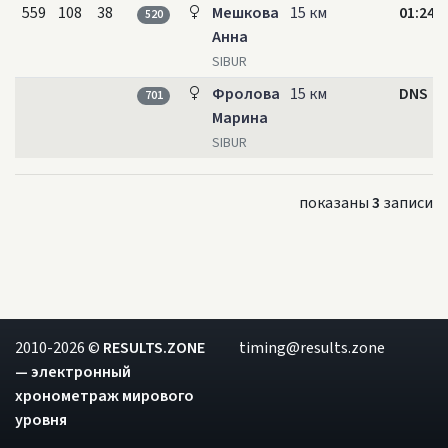
559
108
38
Мешкова
15 км
01:24:5
520
Анна
SIBUR
Фролова
15 км
DNS
701
Марина
SIBUR
показаны
3
записи
2010-2026 ©
RESULTS.ZONE
timing@results.zone
— электронный
хронометраж мирового
уровня