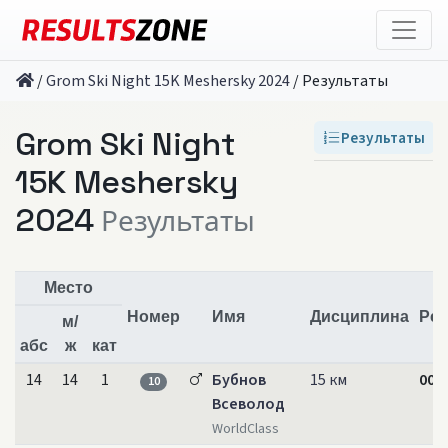
/
Grom Ski Night 15K Meshersky 2024
/
Результаты
Grom Ski Night
Результаты
15K Meshersky
2024
Результаты
Место
Номер
Имя
Дисциплина
Рез
м/
абс
ж
кат
14
14
1
Бубнов
15 км
00:3
10
Всеволод
WorldClass