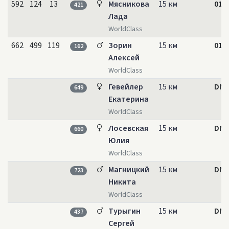
592
124
13
Мясникова
15 км
01:3
421
Лада
WorldClass
662
499
119
Зорин
15 км
01:5
162
Алексей
WorldClass
Гевейлер
15 км
DNS
649
Екатерина
WorldClass
Лосевская
15 км
DNS
660
Юлия
WorldClass
Магницкий
15 км
DNS
723
Никита
WorldClass
Турыгин
15 км
DNS
437
Сергей