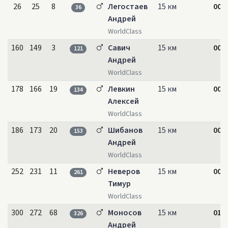
26
25
8
Легостаев
15 км
00:4
36
Андрей
WorldClass
160
149
3
Савич
15 км
00:5
121
Андрей
WorldClass
178
166
19
Левкин
15 км
00:5
134
Алексей
WorldClass
186
173
20
Шибанов
15 км
00:5
153
Андрей
WorldClass
252
231
11
Неверов
15 км
00:5
261
Тимур
WorldClass
300
272
68
Моносов
15 км
01:0
326
Андрей