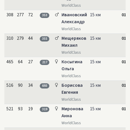
WorldClass
308
277
72
Ивановский
15 км
01:0
353
Александр
WorldClass
310
279
44
Мещеряков
15 км
01:0
355
Михаил
WorldClass
465
64
27
Косыгина
15 км
01:1
217
Ольга
WorldClass
516
90
34
Борисова
15 км
01:1
693
Евгения
WorldClass
521
93
19
Миронова
15 км
01:1
319
Анна
WorldClass