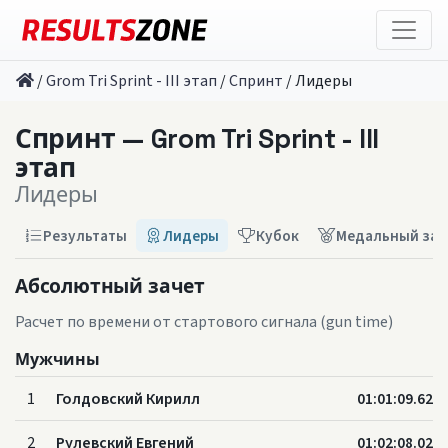
/
Grom Tri Sprint - III этап
/
Спринт
/
Лидеры
Спринт — Grom Tri Sprint - III
этап
Лидеры
Результаты
Лидеры
Кубок
Медальный зач
Абсолютный зачет
Расчет по времени от стартового сигнала (gun time)
Мужчины
1
Голдовский Кирилл
01:01:09.62
2
Рулевский Евгений
01:02:08.02