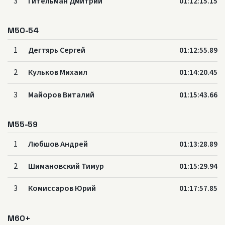
3
Гительман Дмитрий
01:12:15.15
M50-54
1
Дегтярь Сергей
01:12:55.89
2
Кульков Михаил
01:14:20.45
3
Майоров Виталий
01:15:43.66
M55-59
1
Любшов Андрей
01:13:28.89
2
Шимановский Тимур
01:15:29.94
3
Комиссаров Юрий
01:17:57.85
M60+