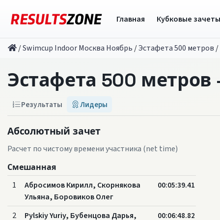
Главная
Кубковые зачет
/
Swimcup Indoor Москва Ноябрь
/
Эстафета 500 метров
/
Эстафета 500 метров 
Результаты
Лидеры
Абсолютный зачет
Расчет по чистому времени участника (net time)
Смешанная
1
Абросимов Кирилл, Скорнякова
00:05:39.41
Ульяна, Боровиков Олег
2
Pylskiy Yuriy, Бубенцова Дарья,
00:06:48.82