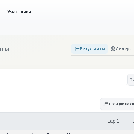
ы
Участники
аты
Результаты
Лидеры
П
Позиции на с
Lap 1