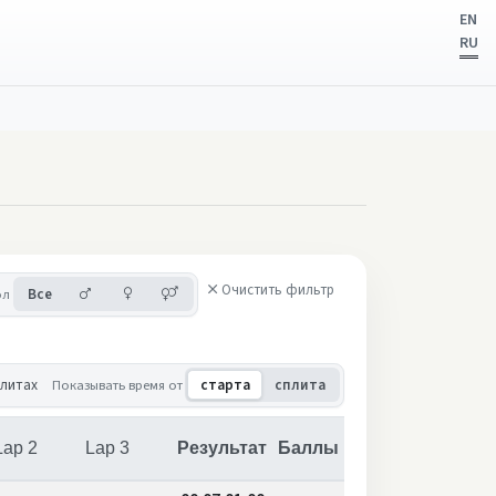
EN
RU
Очистить фильтр
Мужчины
Женщины
Смешанные команды
ол
Все
плитах
Показывать время от
старта
сплита
Lap 2
Lap 3
Результат
Баллы