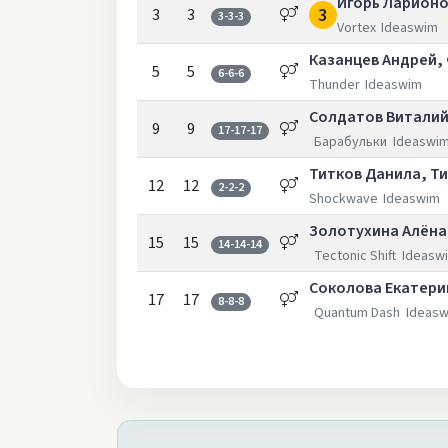
Игорь Ларионо
3
3
3
3-3-3
Vortex
Ideaswim
Казанцев Андрей,
5
5
6-6-6
Thunder
Ideaswim
Солдатов Виталий,
9
9
17-17-17
Барабульки
Ideaswi
Титков Данила, Ти
12
12
2-2-2
Shockwave
Ideaswim
Золотухина Алёна
15
15
14-14-14
Tectonic Shift
Ideasw
Соколова Екатери
17
17
8-8-8
Quantum Dash
Ideas