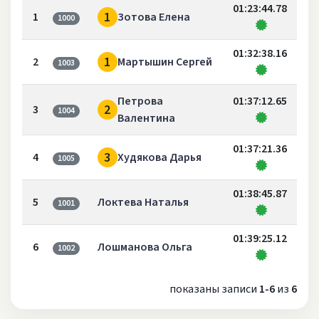
01:23:44.78
1
1
Зотова Елена
1000
01:32:38.16
1
2
Мартышин Сергей
1003
Петрова
01:37:12.65
2
3
1004
Валентина
01:37:21.36
3
4
Худякова Дарья
1005
01:38:45.87
5
Локтева Наталья
1001
01:39:25.12
6
Лошманова Ольга
1002
показаны записи
1-6
из
6