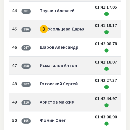
01:41:17.05
44
Трушин Алексей
381
01:41:19.17
3
45
Усольцева Дарья
386
01:42:08.78
46
Шаров Александр
247
01:42:18.07
47
Исмагилов Антон
308
01:42:27.37
48
Готовский Сергей
302
01:42:44.97
49
Аристов Максим
310
01:43:08.90
50
Фомин Олег
195