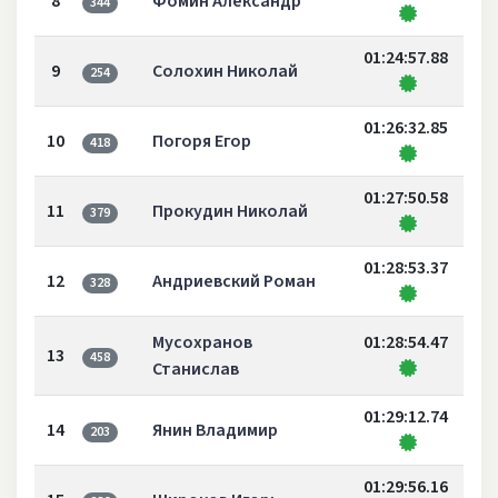
8
Фомин Александр
344
01:24:57.88
9
Солохин Николай
254
01:26:32.85
10
Погоря Егор
418
01:27:50.58
11
Прокудин Николай
379
01:28:53.37
12
Андриевский Роман
328
Мусохранов
01:28:54.47
13
458
Станислав
01:29:12.74
14
Янин Владимир
203
01:29:56.16