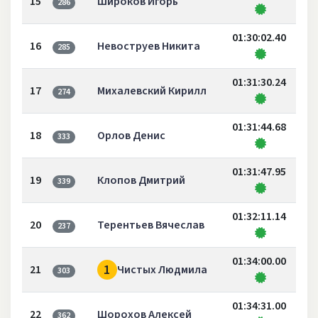
15
Широков Игорь
286
01:30:02.40
16
Невоструев Никита
285
01:31:30.24
17
Михалевский Кирилл
274
01:31:44.68
18
Орлов Денис
333
01:31:47.95
19
Клопов Дмитрий
339
01:32:11.14
20
Терентьев Вячеслав
237
01:34:00.00
1
21
Чистых Людмила
303
01:34:31.00
22
Шорохов Алексей
362