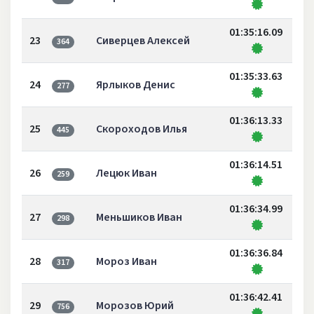
01:35:16.09
23
Сиверцев Алексей
364
01:35:33.63
24
Ярлыков Денис
277
01:36:13.33
25
Скороходов Илья
445
01:36:14.51
26
Лецюк Иван
259
01:36:34.99
27
Меньшиков Иван
298
01:36:36.84
28
Мороз Иван
317
01:36:42.41
29
Морозов Юрий
756