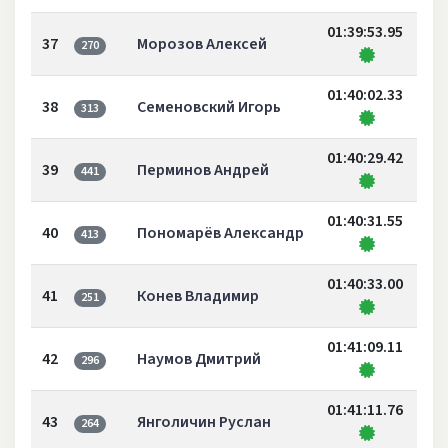
01:39:53.95
37
Морозов Алексей
270
01:40:02.33
38
Семеновский Игорь
313
01:40:29.42
39
Перминов Андрей
441
01:40:31.55
40
Пономарёв Александр
413
01:40:33.00
41
Конев Владимир
251
01:41:09.11
42
Наумов Дмитрий
296
01:41:11.76
43
Янголичин Руслан
264