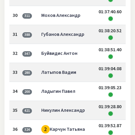
01:37:40.60
30
Мохов Александр
311
01:38:20.52
31
Губанов Александр
388
01:38:51.40
32
Буйвидис Антон
347
01:39:04.08
33
Латыпов Вадим
280
01:39:05.23
34
Ладыгин Павел
200
01:39:28.80
35
Никулин Александр
421
01:39:52.87
2
36
Карчун Татьяна
324