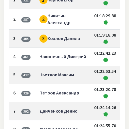
1
1
Карпов Егор
321
Никитин
01:18:29.88
2
2
387
Александр
01:19:18.08
3
3
Хохлов Данила
404
01:22:42.23
4
Наконечный Дмитрий
461
01:22:53.54
5
Цветков Максим
432
01:23:20.78
6
Петров Александр
329
01:24:14.26
7
Данченков Денис
392
01:24:55.70