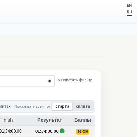
EN
RU
Очистить фильтр
плитах
Показывать время от
старта
сплита
Finish
Результат
Баллы
01:34:00.00
01:34:00.00
97.036