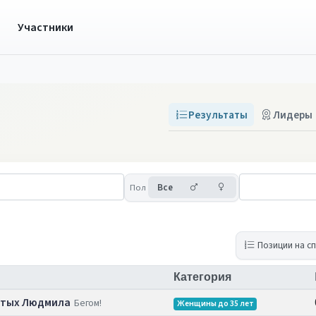
ы
Участники
Результаты
Лидеры
Мужчины
Женщины
Пол
Все
Позиции на с
Категория
стых Людмила
Бегом!
Женщины до 35 лет