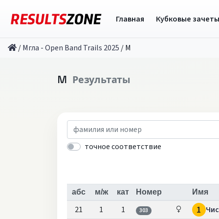
Главная
Кубковые зачет
/
Мгла - Open Band Trails 2025
/
M
M
Результаты
точное соответствие
абс
м/ж
кат
Номер
Имя
1
21
1
1
Чи
303