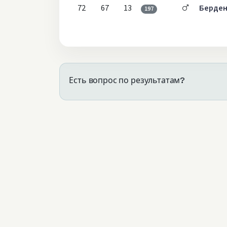
72
67
13
Берден
197
Есть вопрос по результатам?