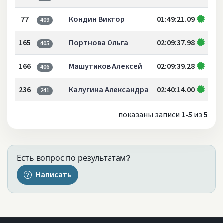
77
Кондин Виктор
01:49:21.09
409
165
Портнова Ольга
02:09:37.98
405
166
Машутиков Алексей
02:09:39.28
406
236
Калугина Александра
02:40:14.00
241
показаны записи
1-5
из
5
Есть вопрос по результатам?
Написать