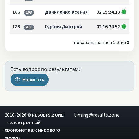
186
Даниленко Ксения
02:15:24.13
198
188
Гурбич Дмитрий
02:16:24.52
431
показаны записи
1-3
из
3
Есть вопрос по результатам?
Написать
2010-2026 ©
RESULTS.ZONE
timing@results.zone
— электронный
хронометраж мирового
уровня