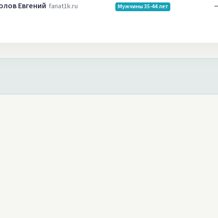
олов Евгений
fanat1k.ru
Мужчины 35-44 лет