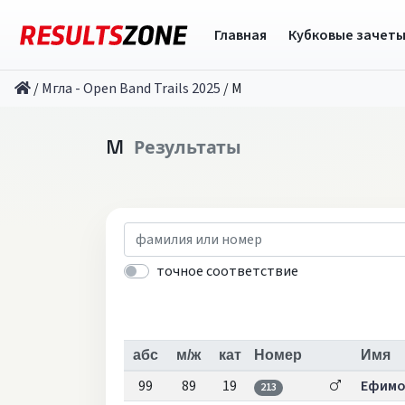
Главная
Кубковые зачет
/
Мгла - Open Band Trails 2025
/
M
M
Результаты
точное соответствие
абс
м/ж
кат
Номер
Имя
99
89
19
Ефимо
213