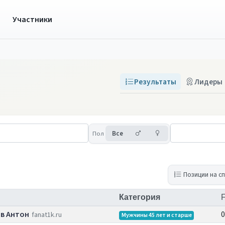
ы
Участники
Результаты
Лидеры
Мужчины
Женщины
Пол
Все
Позиции на с
Категория
F
в Антон
0
fanat1k.ru
Мужчины 45 лет и старше