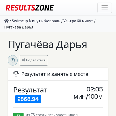
/
Swimcup Минуты Февраль
/
Ультра 60 минут
/
Пугачёва Дарья
Пугачёва Дарья
Поделиться
Результат и занятые места
Результат
02:05
мин/100м
2868.94
из 75 среди всех участников
60