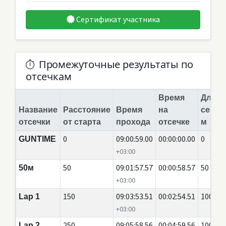
Сертификат участника
Промежуточные результаты по
отсечкам
Время
Длина
Название
Расстояние
Время
на
сегме
отсечки
от старта
прохода
отсечке
м
0
09:00:59.00
00:00:00.00
0
GUNTIME
+03:00
50
09:01:57.57
00:00:58.57
50
50м
+03:00
150
09:03:53.51
00:02:54.51
100
Lap 1
+03:00
250
09:05:58.56
00:04:59.56
100
Lap 2