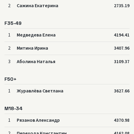
2
Сажина Екатерина
2735.19
F35-49
1
Медведева Елена
4194.41
2
Митина Ирина
3407.96
3
Аболина Наталья
3109.37
F50+
1
Журавлёва Светлана
3627.66
M18-34
1
Рязанов Александр
4370.98
2
Перехода Константин
4162.08