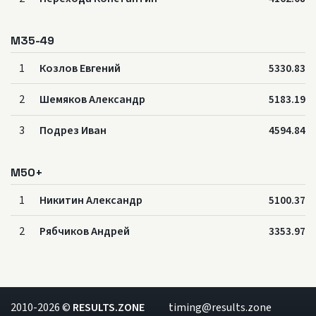
M35-49
1
Козлов Евгений
5330.83
2
Шемяков Александр
5183.19
3
Подрез Иван
4594.84
M50+
1
Никитин Александр
5100.37
2
Рябчиков Андрей
3353.97
2010-2026 ©
RESULTS.ZONE
timing@results.zone