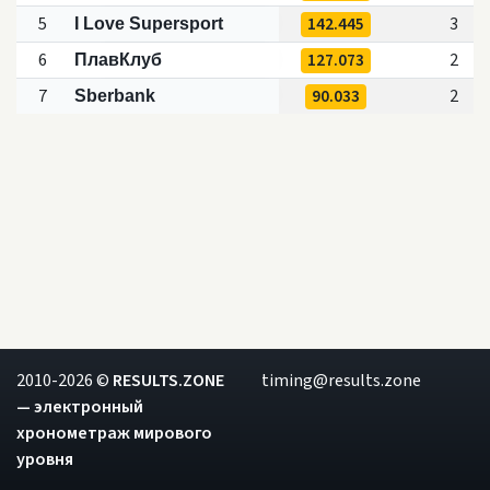
5
142.445
3
I Love Supersport
6
127.073
2
ПлавКлуб
7
90.033
2
Sberbank
2010-2026 ©
RESULTS.ZONE
timing@results.zone
— электронный
хронометраж мирового
уровня