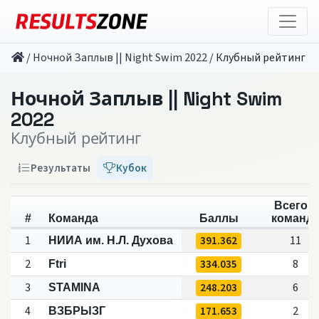
/
Ночной Заплыв || Night Swim 2022
/
Клубный рейтинг
Ночной Заплыв || Night Swim
2022
Клубный рейтинг
Результаты
Кубок
Всего в
#
Команда
Баллы
команд
1
391.362
11
НИИА им. Н.Л. Духова
2
334.035
8
Ftri
3
248.203
6
STAMINA
4
171.653
2
ВЗБРЫЗГ